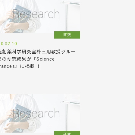
研究
0.02.10
造創薬科学研究室朴三用教授グルー
らの研究成果が『Science
vances』に掲載 ！
研究