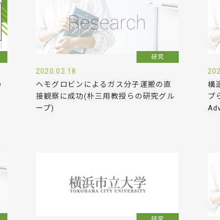
研究
2020.02.18
202
ヘモグロビンによるガス分子運搬の直
構
の
接観察に成功(朴三用教授らの研究グル
プ
ープ)
Ad
研究