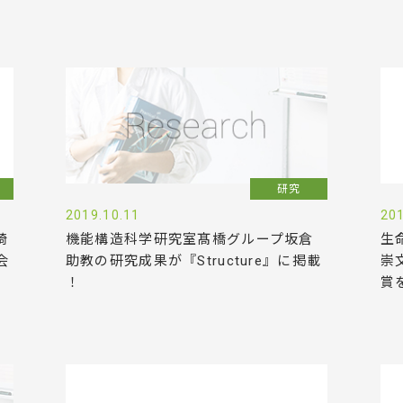
研究
2019.10.11
201
崎
機能構造科学研究室髙橋グループ坂倉
生
会
助教の研究成果が『Structure』に掲載
崇
！
賞