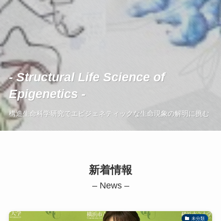
- Structural Life Science of
- Structural Life Science of
- Structural Life Science of
Epigenetics -
Epigenetics -
Epigenetics -
構造生命科学研究でエピジェネティックな生命現象の解明に挑む
構造生命科学研究でエピジェネティックな生命現象の解明に挑む
構造生命科学研究でエピジェネティックな生命現象の解明に挑む
新着情報
– News –
未分類