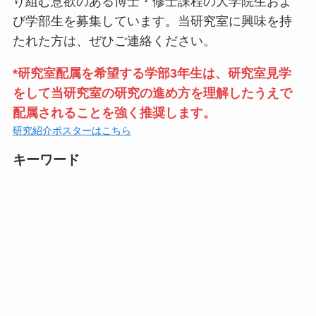
り組む意欲のある博士・修士課程の大学院生およ
び学部生を募集しています。当研究室に興味を持
たれた方は、ぜひご連絡ください。
*研究室配属を希望する学部3年生は、研究室見学
をして当研究室の研究の進め方を理解したうえで
配属されることを強く推奨します。
研究紹介ポスターはこちら
キーワード
構造生物学（ X線結晶構造解析、クライオ電子
顕微鏡、X線溶液散乱、高速AFM ）
エピジェネティクス（ クロマチン、DNAメチル
化、ヒストン修飾、ユビキチン化 ）
タンパク質・DNAを含む複雑な生体分子複合体
の再構成