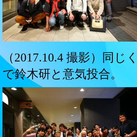
（2017.10.4 撮影
で鈴木研と意気投合。